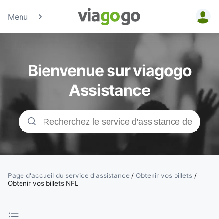
Menu
Billets -
Billet pour
Bienvenue sur viagogo
concerts,
Assistance
événements
sportifs et
théâtre |
viagogo, la
Page d'accueil du service d'assistance
/
Obtenir vos billets
/
Obtenir vos billets NFL
plateforme