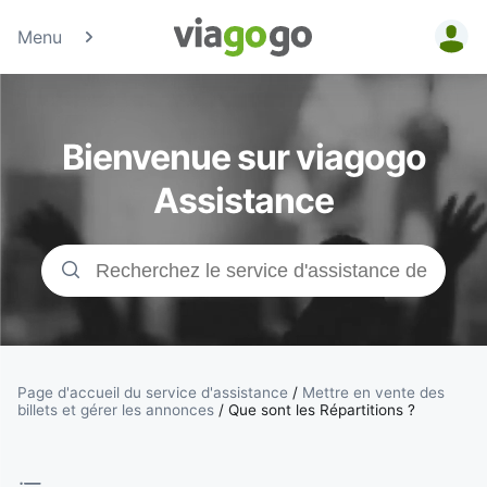
Menu
Billets -
Billet pour
Bienvenue sur viagogo
concerts,
Assistance
événements
sportifs et
théâtre |
viagogo, la
Page d'accueil du service d'assistance
/
Mettre en vente des
billets et gérer les annonces
/
Que sont les Répartitions ?
plateforme